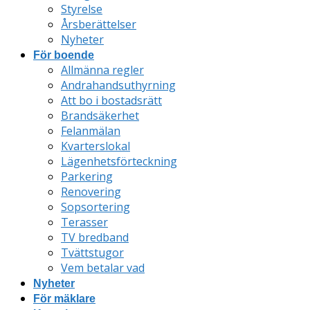
Styrelse
Årsberättelser
Nyheter
För boende
Allmänna regler
Andrahandsuthyrning
Att bo i bostadsrätt
Brandsäkerhet
Felanmälan
Kvarterslokal
Lägenhetsförteckning
Parkering
Renovering
Sopsortering
Terasser
TV bredband
Tvättstugor
Vem betalar vad
Nyheter
För mäklare