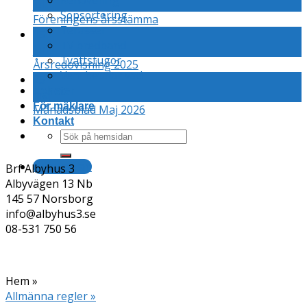
Renovering
jul
Sopsortering
Föreningens årsstämma
Terasser
15
TV bredband
jun
Tvättstugor
Årsredovisning 2025
Vem betalar vad
25
Nyheter
maj
För mäklare
Månadsblad Maj 2026
Kontakt
Felanmälan
Brf Albyhus 3
Albyvägen 13 Nb
145 57 Norsborg
info@albyhus3.se
08-531 750 56
Hem »
Allmänna regler »