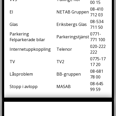
00 15
08-410
El
NETAB Gruppen
712 03
08-534
Glas
Eriksbergs Glas
711 50
Parkering
0771-
Parkeringstjänst
Felparkerade bilar
771 100
020-222
Internetuppkoppling
Telenor
222
0775-17
TV
TV2
17 20
08-681
Låsproblem
BB-gruppen
78 00
08-645
Stopp i avlopp
MASAB
99 59