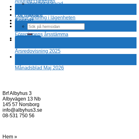
Ändring i lägenhet
Vem betalar vad
07
Nyheter
aug
För mäklare
Villkor ändring i lägenheten
Kontakt
13
jul
Föreningens årsstämma
Felanmälan
15
jun
Årsredovisning 2025
25
maj
Månadsblad Maj 2026
Brf Albyhus 3
Albyvägen 13 Nb
145 57 Norsborg
info@albyhus3.se
08-531 750 56
Hem »