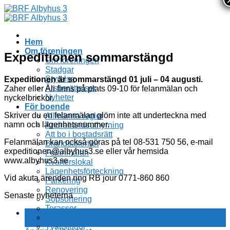
Skip
to
content
Hem
Om föreningen
Expeditionen sommarstängd
Om föreningen
Stadgar
Styrelse
Expeditionen är sommarstängd 01 juli – 04 augusti.
Årsberättelser
Zaher eller Ali finns på plats 09-10 för felanmälan och
Nyheter
nyckelbrickor.
För boende
Skriver du en felanmälan glöm inte att underteckna med
Allmänna regler
namn och lägenhetsnummer.
Andrahandsuthyrning
Att bo i bostadsrätt
Felanmälan kan också göras på tel 08-531 750 56, e-mail
Brandsäkerhet
expeditionen@albyhus3.se eller vår hemsida
Felanmälan
www.albyhus3.se
Kvarterslokal
Lägenhetsförteckning
Vid akuta ärenden ring RB jour 0771-860 860
Parkering
Renovering
Senaste nyheterna
Sopsortering
Terasser
07
TV bredband
aug
Tvättstugor