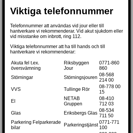
Viktiga telefonnummer
Telefonnummer att användas vid jour eller till
hantverkare vi rekommenderar. Vid akut sjukdom eller
vid misstanke om inbrott, ring 112.
Viktiga telefonnummer att ha till hands och till
hantverkare vi rekommenderar:
Akuta fel t.ex.
Riksbyggen
0771-860
översvämning
Jour
860
08-568
Störningar
Störningsjouren
214 00
08-778 00
VVS
Tullinge Rör
15
NETAB
08-410
El
Gruppen
712 03
08-534
Glas
Eriksbergs Glas
711 50
Parkering Felparkerade
0771-771
Parkeringstjänst
bilar
100