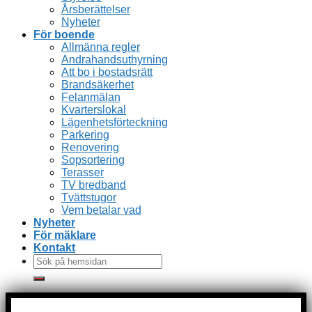
Årsberättelser
Nyheter
För boende
Allmänna regler
Andrahandsuthyrning
Att bo i bostadsrätt
Brandsäkerhet
Felanmälan
Kvarterslokal
Lägenhetsförteckning
Parkering
Renovering
Sopsortering
Terasser
TV bredband
Tvättstugor
Vem betalar vad
Nyheter
För mäklare
Kontakt