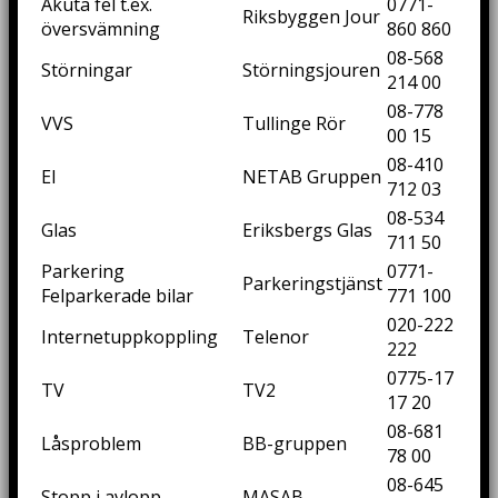
Akuta fel t.ex.
0771-
Riksbyggen Jour
översvämning
860 860
08-568
Störningar
Störningsjouren
214 00
08-778
VVS
Tullinge Rör
00 15
08-410
El
NETAB Gruppen
712 03
08-534
Glas
Eriksbergs Glas
711 50
Parkering
0771-
Parkeringstjänst
Felparkerade bilar
771 100
020-222
Internetuppkoppling
Telenor
222
0775-17
TV
TV2
17 20
08-681
Låsproblem
BB-gruppen
78 00
08-645
Stopp i avlopp
MASAB