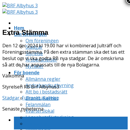
Skip
to
content
Hem
Extra Stämma
Om föreningen
Om föreningen
Den 12 dec 2024 kl 19.00 har vi kombinerad Julträff och
Stadgar
Föreningsstämma. På den extra stämman ska det tas ett
Styrelse
beslut om vi ska godta RB nya stadgar. De är omskrivna
Årsberättelser
så att de har anpassats till de nya Bolagarna.
Nyheter
För boende
Välkomna
Allmänna regler
Andrahandsuthyrning
Styrelsen RB Brf Albyhus3
Att bo i bostadsrätt
Stadgar
Fullmakt
Kallelse
Brandsäkerhet
Felanmälan
Senaste nyheterna
Kvarterslokal
Lägenhetsförteckning
07
Parkering
aug