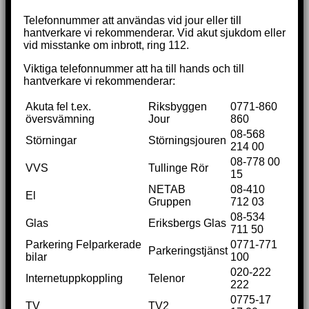
Telefonnummer att användas vid jour eller till
hantverkare vi rekommenderar. Vid akut sjukdom eller
vid misstanke om inbrott, ring 112.
Viktiga telefonnummer att ha till hands och till
hantverkare vi rekommenderar:
Akuta fel t.ex.
Riksbyggen
0771-860
översvämning
Jour
860
08-568
Störningar
Störningsjouren
214 00
08-778 00
VVS
Tullinge Rör
15
NETAB
08-410
El
Gruppen
712 03
08-534
Glas
Eriksbergs Glas
711 50
Parkering Felparkerade
0771-771
Parkeringstjänst
bilar
100
020-222
Internetuppkoppling
Telenor
222
0775-17
TV
TV2