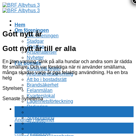
Skip
to
content
Hem
Om föreningen
Gott nytt år
Om föreningen
Stadgar
Styrelse
Gott nytt år till er alla
Årsberättelser
Nyheter
En liten varning, tänk på alla hundar och andra som är rädda
För boende
för smällare. Och var försiktiga när ni använder smällarna,
Allmänna regler
många skadas varje år pga felaktig användning. Ha en bra
Andrahandsuthyrning
helg
Att bo i bostadsrätt
Brandsäkerhet
Styrelsen
Felanmälan
Kvarterslokal
Senaste nyheterna
Lägenhetsförteckning
Parkering
07
Renovering
aug
Sopsortering
Ändring i lägenhet
Terasser
07
TV bredband
aug
Tvättstugor