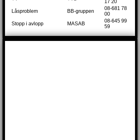
17 20
08-681 78
Låsproblem
BB-gruppen
00
08-645 99
Stopp i avlopp
MASAB
59