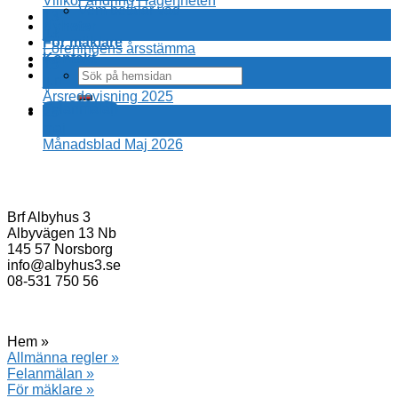
Villkor ändring i lägenheten
Vem betalar vad
13
Nyheter
jul
För mäklare
Föreningens årsstämma
Kontakt
15
jun
Årsredovisning 2025
Felanmälan
25
maj
Månadsblad Maj 2026
Brf Albyhus 3
Albyvägen 13 Nb
145 57 Norsborg
info@albyhus3.se
08-531 750 56
Hem »
Allmänna regler »
Felanmälan »
För mäklare »