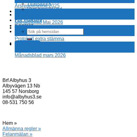
jun
Tvättstugor
Årsredovisning 2025
Vem betalar vad
25
Nyheter
maj
För mäklare
Månadsblad Maj 2026
Kontakt
30
mar
Protokoll extra stämma
Felanmälan
25
mar
Månadsblad mars 2026
Brf Albyhus 3
Albyvägen 13 Nb
145 57 Norsborg
info@albyhus3.se
08-531 750 56
Hem »
Allmänna regler »
Felanmälan »