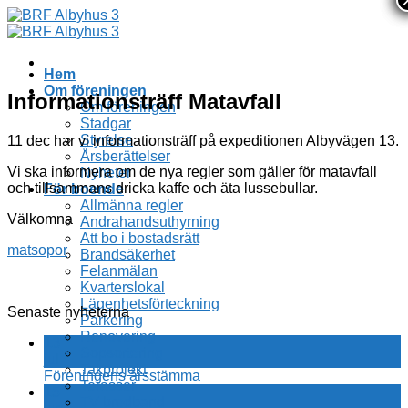
Skip
to
content
Hem
Om föreningen
Informationsträff Matavfall
Om föreningen
Stadgar
Styrelse
11 dec har vi informationsträff på expeditionen Albyvägen 13.
Årsberättelser
Vi ska informera om de nya regler som gäller för matavfall
Nyheter
och tillsammans dricka kaffe och äta lussebullar.
För boende
Allmänna regler
Välkomna
Andrahandsuthyrning
Att bo i bostadsrätt
matsopor
Brandsäkerhet
Felanmälan
Kvarterslokal
Lägenhetsförteckning
Senaste nyheterna
Parkering
Renovering
13
Sopsortering
jul
Takprojekt
Föreningens årsstämma
Terasser
15
TV bredband