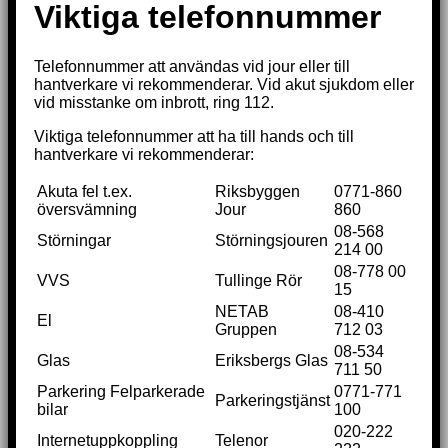
Viktiga telefonnummer
Telefonnummer att användas vid jour eller till
hantverkare vi rekommenderar. Vid akut sjukdom eller
vid misstanke om inbrott, ring 112.
Viktiga telefonnummer att ha till hands och till
hantverkare vi rekommenderar:
Akuta fel t.ex.
Riksbyggen
0771-860
översvämning
Jour
860
08-568
Störningar
Störningsjouren
214 00
08-778 00
VVS
Tullinge Rör
15
NETAB
08-410
El
Gruppen
712 03
08-534
Glas
Eriksbergs Glas
711 50
Parkering Felparkerade
0771-771
Parkeringstjänst
bilar
100
020-222
Internetuppkoppling
Telenor