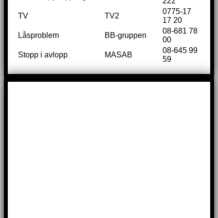
222
0775-17
TV
TV2
17 20
08-681 78
Låsproblem
BB-gruppen
00
08-645 99
Stopp i avlopp
MASAB
59