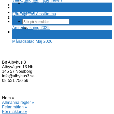
Villkor ändring i lägenheten
Vem betalar vad
13
Nyheter
jul
För mäklare
Föreningens årsstämma
Kontakt
15
jun
Årsredovisning 2025
Felanmälan
25
maj
Månadsblad Maj 2026
Brf Albyhus 3
Albyvägen 13 Nb
145 57 Norsborg
info@albyhus3.se
08-531 750 56
Hem »
Allmänna regler »
Felanmälan »
För mäklare »