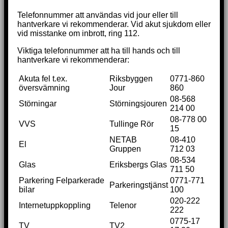
Telefonnummer att användas vid jour eller till
hantverkare vi rekommenderar. Vid akut sjukdom eller
vid misstanke om inbrott, ring 112.
Viktiga telefonnummer att ha till hands och till
hantverkare vi rekommenderar:
Akuta fel t.ex.
Riksbyggen
0771-860
översvämning
Jour
860
08-568
Störningar
Störningsjouren
214 00
08-778 00
VVS
Tullinge Rör
15
NETAB
08-410
El
Gruppen
712 03
08-534
Glas
Eriksbergs Glas
711 50
Parkering Felparkerade
0771-771
Parkeringstjänst
bilar
100
020-222
Internetuppkoppling
Telenor
222
0775-17
TV
TV2