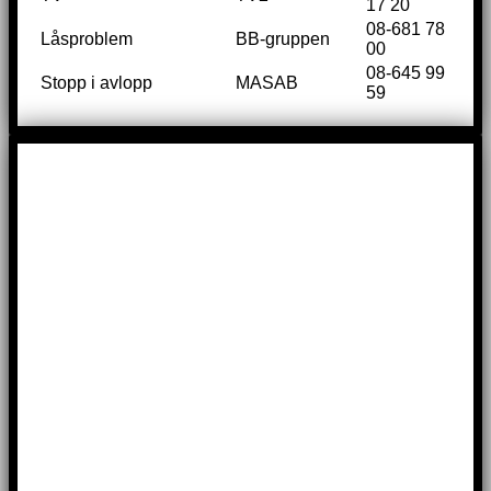
17 20
08-681 78
Låsproblem
BB-gruppen
00
08-645 99
Stopp i avlopp
MASAB
59