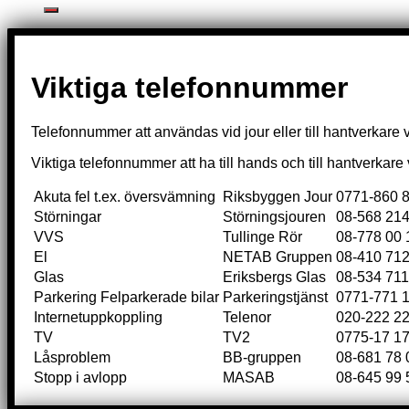
Viktiga telefonnummer
Telefonnummer att användas vid jour eller till hantverkare 
Viktiga telefonnummer att ha till hands och till hantverkar
Akuta fel t.ex. översvämning
Riksbyggen Jour
0771-860 
Störningar
Störningsjouren
08-568 214
VVS
Tullinge Rör
08-778 00 
El
NETAB Gruppen
08-410 712
Glas
Eriksbergs Glas
08-534 711
Parkering Felparkerade bilar
Parkeringstjänst
0771-771 
Internetuppkoppling
Telenor
020-222 2
TV
TV2
0775-17 17
Låsproblem
BB-gruppen
08-681 78 
Stopp i avlopp
MASAB
08-645 99 