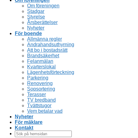
Om föreningen
Om föreningen
Stadgar
Styrelse
Årsberättelser
Nyheter
För boende
Allmänna regler
Andrahandsuthyrning
Att bo i bostadsrätt
Brandsäkerhet
Felanmälan
Kvarterslokal
Lägenhetsförteckning
Parkering
Renovering
Sopsortering
Terasser
TV bredband
Tvättstugor
Vem betalar vad
Nyheter
För mäklare
Kontakt