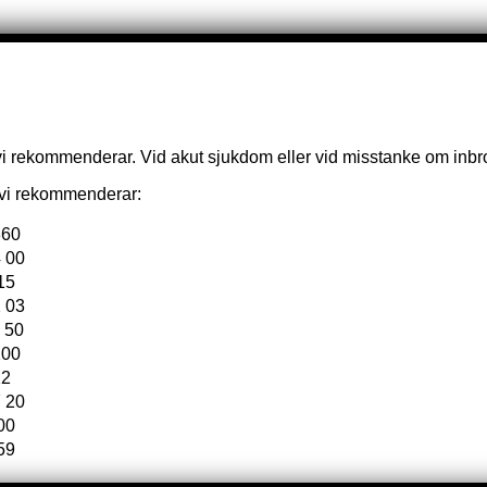
vi rekommenderar. Vid akut sjukdom eller vid misstanke om inbrot
e vi rekommenderar:
860
 00
15
 03
 50
100
22
 20
00
59