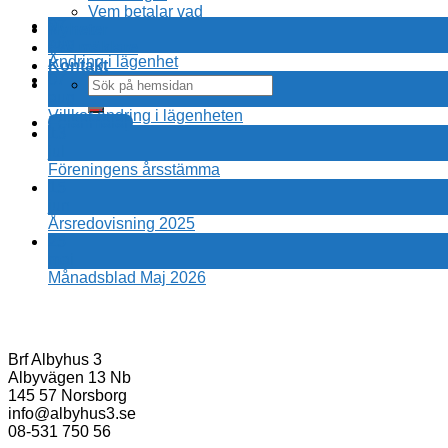
Vem betalar vad
07
Nyheter
aug
För mäklare
Ändring i lägenhet
Kontakt
07
aug
Villkor ändring i lägenheten
Felanmälan
13
jul
Föreningens årsstämma
15
jun
Årsredovisning 2025
25
maj
Månadsblad Maj 2026
Brf Albyhus 3
Albyvägen 13 Nb
145 57 Norsborg
info@albyhus3.se
08-531 750 56