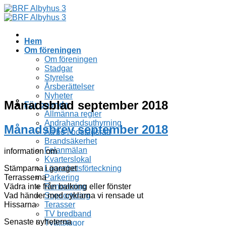
Skip
to
content
Hem
Om föreningen
Om föreningen
Stadgar
Styrelse
Årsberättelser
Nyheter
Månadsblad september 2018
För boende
Allmänna regler
Andrahandsuthyrning
Månadsbrev september 2018
Att bo i bostadsrätt
Brandsäkerhet
Felanmälan
information om
Kvarterslokal
Stämparna i garaget
Lägenhetsförteckning
Terrasserna
Parkering
Vädra inte från balkong eller fönster
Renovering
Vad händer med cyklarna vi rensade ut
Sopsortering
Hissarna
Terasser
TV bredband
Senaste nyheterna
Tvättstugor