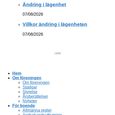
Ändring i lägenhet
07/08/2026
Villkor ändring i lägenheten
07/08/2026
i-page
Hem
Om föreningen
Om föreningen
Stadgar
Styrelse
Årsberättelser
Nyheter
För boende
Allmänna regler
Andrahandsuthyrning