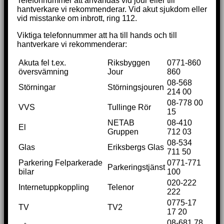
Telefonnummer att användas vid jour eller till
hantverkare vi rekommenderar. Vid akut sjukdom eller
vid misstanke om inbrott, ring 112.
Viktiga telefonnummer att ha till hands och till
hantverkare vi rekommenderar:
Akuta fel t.ex.
Riksbyggen
0771-860
översvämning
Jour
860
08-568
Störningar
Störningsjouren
214 00
08-778 00
VVS
Tullinge Rör
15
NETAB
08-410
El
Gruppen
712 03
08-534
Glas
Eriksbergs Glas
711 50
Parkering Felparkerade
0771-771
Parkeringstjänst
bilar
100
020-222
Internetuppkoppling
Telenor
222
0775-17
TV
TV2
17 20
08-681 78