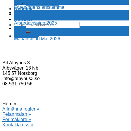
jul
Vem betalar vad
Föreningens årsstämma
Nyheter
15
För mäklare
jun
Kontakt
Årsredovisning 2025
25
maj
Felanmälan
Månadsblad Maj 2026
Brf Albyhus 3
Albyvägen 13 Nb
145 57 Norsborg
info@albyhus3.se
08-531 750 56
Hem »
Allmänna regler »
Felanmälan »
För mäklare »
Kontakta oss »