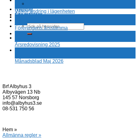
07
Vem betalar vad
aug
Nyheter
Villkor ändring i lägenheten
För mäklare
13
Kontakt
jul
Föreningens årsstämma
15
Felanmälan
jun
Årsredovisning 2025
25
maj
Månadsblad Maj 2026
Brf Albyhus 3
Albyvägen 13 Nb
145 57 Norsborg
info@albyhus3.se
08-531 750 56
Hem »
Allmänna regler »