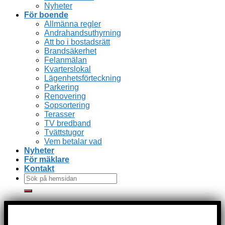
Nyheter
För boende
Allmänna regler
Andrahandsuthyrning
Att bo i bostadsrätt
Brandsäkerhet
Felanmälan
Kvarterslokal
Lägenhetsförteckning
Parkering
Renovering
Sopsortering
Terasser
TV bredband
Tvättstugor
Vem betalar vad
Nyheter
För mäklare
Kontakt