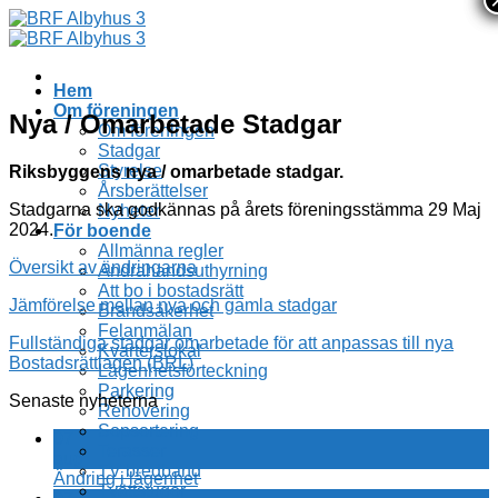
Skip
to
content
Hem
Om föreningen
Nya / Omarbetade Stadgar
Om föreningen
Stadgar
Styrelse
Riksbyggens nya / omarbetade stadgar.
Årsberättelser
Stadgarna ska godkännas på årets föreningsstämma 29 Maj
Nyheter
2024.
För boende
Allmänna regler
Översikt av ändringarna
Andrahandsuthyrning
Att bo i bostadsrätt
Jämförelse mellan nya och gamla stadgar
Brandsäkerhet
Felanmälan
Fullständiga stadgar omarbetade för att anpassas till nya
Kvarterslokal
Bostadsrättlagen (BRL)
Lägenhetsförteckning
Parkering
Senaste nyheterna
Renovering
Sopsortering
07
Terasser
aug
TV bredband
Ändring i lägenhet
Tvättstugor