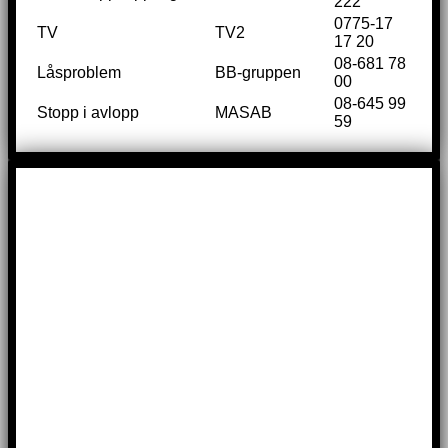
222
0775-17
TV
TV2
17 20
08-681 78
Låsproblem
BB-gruppen
00
08-645 99
Stopp i avlopp
MASAB
59