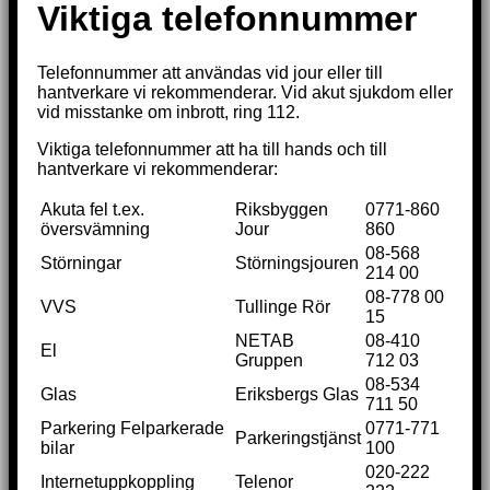
Viktiga telefonnummer
Telefonnummer att användas vid jour eller till
hantverkare vi rekommenderar. Vid akut sjukdom eller
vid misstanke om inbrott, ring 112.
Viktiga telefonnummer att ha till hands och till
hantverkare vi rekommenderar:
Akuta fel t.ex.
Riksbyggen
0771-860
översvämning
Jour
860
08-568
Störningar
Störningsjouren
214 00
08-778 00
VVS
Tullinge Rör
15
NETAB
08-410
El
Gruppen
712 03
08-534
Glas
Eriksbergs Glas
711 50
Parkering Felparkerade
0771-771
Parkeringstjänst
bilar
100
020-222
Internetuppkoppling
Telenor