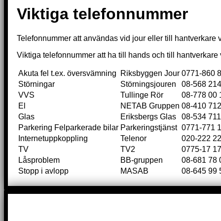
Viktiga telefonnummer
Telefonnummer att användas vid jour eller till hantverkare 
Viktiga telefonnummer att ha till hands och till hantverkar
Akuta fel t.ex. översvämning
Riksbyggen Jour
0771-860 
Störningar
Störningsjouren
08-568 214
VVS
Tullinge Rör
08-778 00 
El
NETAB Gruppen
08-410 712
Glas
Eriksbergs Glas
08-534 711
Parkering Felparkerade bilar
Parkeringstjänst
0771-771 
Internetuppkoppling
Telenor
020-222 2
TV
TV2
0775-17 17
Låsproblem
BB-gruppen
08-681 78 
Stopp i avlopp
MASAB
08-645 99 