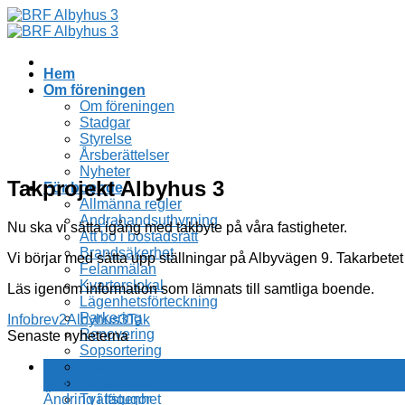
Skip
to
content
Hem
Om föreningen
Om föreningen
Stadgar
Styrelse
Årsberättelser
Nyheter
Takprojekt Albyhus 3
För boende
Allmänna regler
Andrahandsuthyrning
Nu ska vi sätta igång med takbyte på våra fastigheter.
Att bo i bostadsrätt
Brandsäkerhet
Vi börjar med sätta upp ställningar på Albyvägen 9. Takarbetet 
Felanmälan
Kvarterslokal
Läs igenom information som lämnats till samtliga boende.
Lägenhetsförteckning
Parkering
Infobrev2Albyhus3Tak
Renovering
Senaste nyheterna
Sopsortering
07
Terasser
aug
TV bredband
Ändring i lägenhet
Tvättstugor