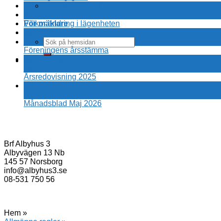
07
Vem betalar vad
aug
Nyheter
Villkor ändring i lägenheten
För mäklare
13
Kontakt
jul
Föreningens årsstämma
15
Felanmälan
jun
Årsredovisning 2025
25
maj
Månadsblad Maj 2026
Brf Albyhus 3
Albyvägen 13 Nb
145 57 Norsborg
info@albyhus3.se
08-531 750 56
Hem »