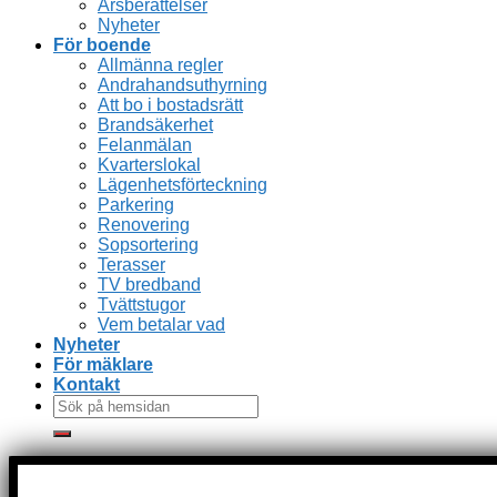
Årsberättelser
Nyheter
För boende
Allmänna regler
Andrahandsuthyrning
Att bo i bostadsrätt
Brandsäkerhet
Felanmälan
Kvarterslokal
Lägenhetsförteckning
Parkering
Renovering
Sopsortering
Terasser
TV bredband
Tvättstugor
Vem betalar vad
Nyheter
För mäklare
Kontakt