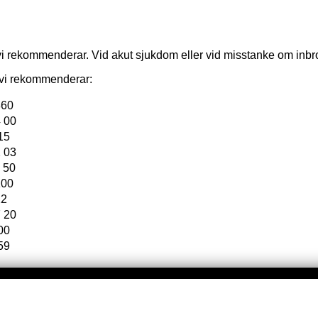
vi rekommenderar. Vid akut sjukdom eller vid misstanke om inbrot
e vi rekommenderar:
860
 00
15
 03
 50
100
22
 20
00
59