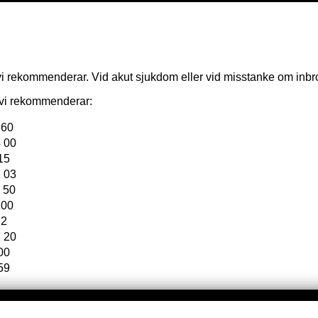
vi rekommenderar. Vid akut sjukdom eller vid misstanke om inbrot
e vi rekommenderar:
860
 00
15
 03
 50
100
22
 20
00
59