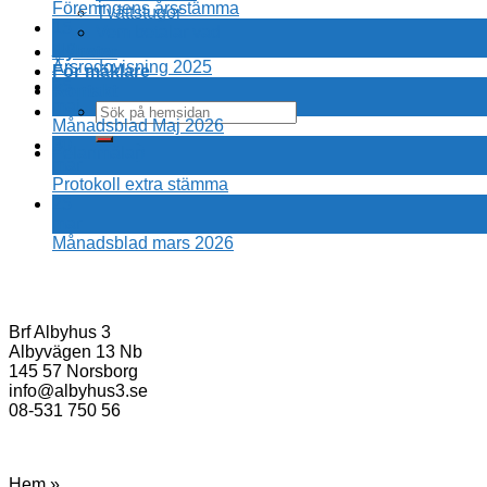
Föreningens årsstämma
Tvättstugor
15
Vem betalar vad
jun
Nyheter
Årsredovisning 2025
För mäklare
25
Kontakt
maj
Månadsblad Maj 2026
30
Felanmälan
mar
Protokoll extra stämma
25
mar
Månadsblad mars 2026
Brf Albyhus 3
Albyvägen 13 Nb
145 57 Norsborg
info@albyhus3.se
08-531 750 56
Hem »