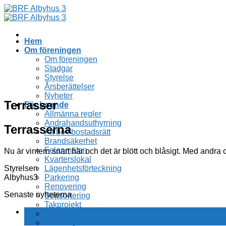
Skip
to
content
Hem
Om föreningen
Om föreningen
Stadgar
Styrelse
Årsberättelser
Nyheter
Terrasser
För boende
Allmänna regler
Andrahandsuthyrning
Terrasserna
Att bo i bostadsrätt
Brandsäkerhet
Felanmälan
Nu är vintern snart här och det är blött och blåsigt. Med andra
Kvarterslokal
Styrelsen
Lägenhetsförteckning
Albyhus3
Parkering
Renovering
Senaste nyheterna
Sopsortering
Takprojekt
13
Terasser
jul
TV bredband