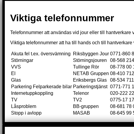
Viktiga telefonnummer
Telefonnummer att användas vid jour eller till hantverkare 
Viktiga telefonnummer att ha till hands och till hantverkar
Akuta fel t.ex. översvämning
Riksbyggen Jour
0771-860 
Störningar
Störningsjouren
08-568 214
VVS
Tullinge Rör
08-778 00 
El
NETAB Gruppen
08-410 712
Glas
Eriksbergs Glas
08-534 711
Parkering Felparkerade bilar
Parkeringstjänst
0771-771 
Internetuppkoppling
Telenor
020-222 2
TV
TV2
0775-17 17
Låsproblem
BB-gruppen
08-681 78 
Stopp i avlopp
MASAB
08-645 99 