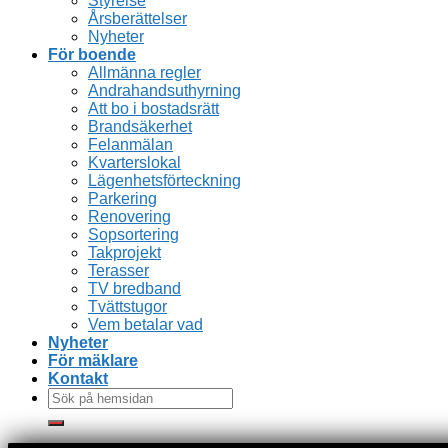
Styrelse
Årsberättelser
Nyheter
För boende
Allmänna regler
Andrahandsuthyrning
Att bo i bostadsrätt
Brandsäkerhet
Felanmälan
Kvarterslokal
Lägenhetsförteckning
Parkering
Renovering
Sopsortering
Takprojekt
Terasser
TV bredband
Tvättstugor
Vem betalar vad
Nyheter
För mäklare
Kontakt