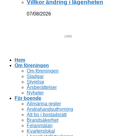
Villkor ändring i lägenheten
07/08/2026
i-page
Hem
Om föreningen
Om föreningen
Stadgar
Styrelse
Årsberättelser
Nyheter
För boende
Allmänna regler
Andrahandsuthyrning
Att bo i bostadsrätt
Brandsäkerhet
Felanmälan
Kvarterslokal