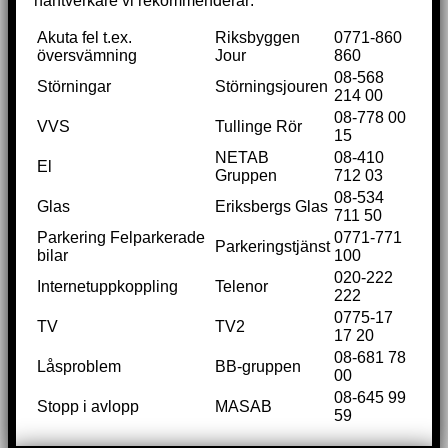
hantverkare vi rekommenderar:
Akuta fel t.ex.
Riksbyggen
0771-860
översvämning
Jour
860
08-568
Störningar
Störningsjouren
214 00
08-778 00
VVS
Tullinge Rör
15
NETAB
08-410
El
Gruppen
712 03
08-534
Glas
Eriksbergs Glas
711 50
Parkering Felparkerade
0771-771
Parkeringstjänst
bilar
100
020-222
Internetuppkoppling
Telenor
222
0775-17
TV
TV2
17 20
08-681 78
Låsproblem
BB-gruppen
00
08-645 99
Stopp i avlopp
MASAB
59