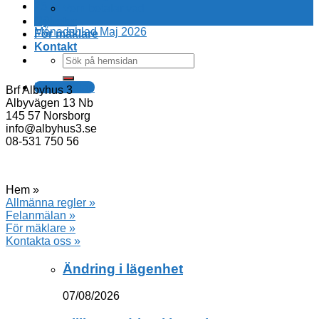
25
Vem betalar vad
maj
Nyheter
Månadsblad Maj 2026
För mäklare
Kontakt
Felanmälan
Brf Albyhus 3
Albyvägen 13 Nb
145 57 Norsborg
info@albyhus3.se
08-531 750 56
Hem »
Allmänna regler »
Felanmälan »
För mäklare »
Kontakta oss »
Ändring i lägenhet
07/08/2026