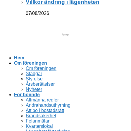
Villkor ändring i lägenheten
07/08/2026
i-page
Hem
Om föreningen
Om föreningen
Stadgar
Styrelse
Årsberättelser
Nyheter
För boende
Allmänna regler
Andrahandsuthyrning
Att bo i bostadsrätt
Brandsäkerhet
Felanmälan
Kvarterslokal