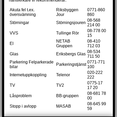
hantverkare vi rekommenderar:
Akuta fel t.ex.
Riksbyggen
0771-860
översvämning
Jour
860
08-568
Störningar
Störningsjouren
214 00
08-778 00
VVS
Tullinge Rör
15
NETAB
08-410
El
Gruppen
712 03
08-534
Glas
Eriksbergs Glas
711 50
Parkering Felparkerade
0771-771
Parkeringstjänst
bilar
100
020-222
Internetuppkoppling
Telenor
222
0775-17
TV
TV2
17 20
08-681 78
Låsproblem
BB-gruppen
00
08-645 99
Stopp i avlopp
MASAB
59