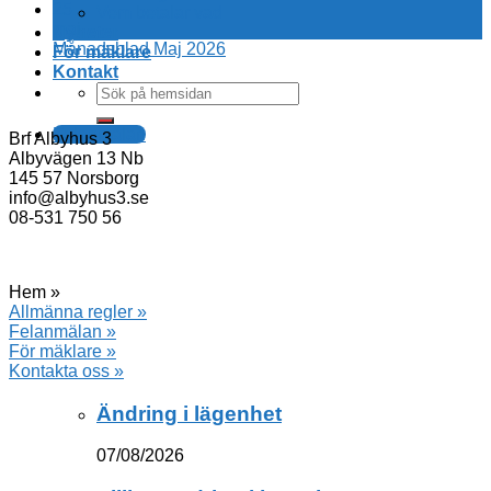
25
Vem betalar vad
maj
Nyheter
Månadsblad Maj 2026
För mäklare
Kontakt
Felanmälan
Brf Albyhus 3
Albyvägen 13 Nb
145 57 Norsborg
info@albyhus3.se
08-531 750 56
Hem »
Allmänna regler »
Felanmälan »
För mäklare »
Kontakta oss »
Ändring i lägenhet
07/08/2026