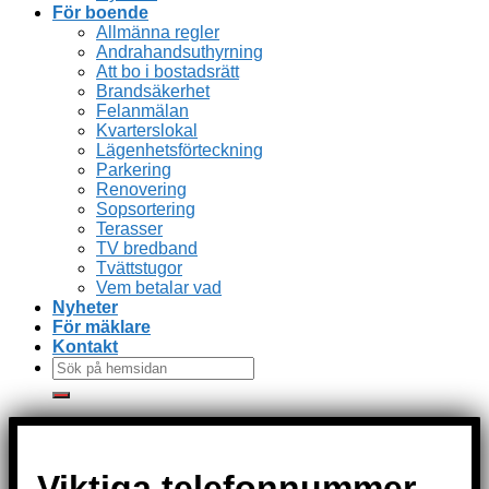
För boende
Allmänna regler
Andrahandsuthyrning
Att bo i bostadsrätt
Brandsäkerhet
Felanmälan
Kvarterslokal
Lägenhetsförteckning
Parkering
Renovering
Sopsortering
Terasser
TV bredband
Tvättstugor
Vem betalar vad
Nyheter
För mäklare
Kontakt
Viktiga telefonnummer