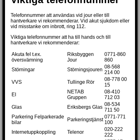
Telefonnummer att användas vid jour eller till
hantverkare vi rekommenderar. Vid akut sjukdom eller
vid misstanke om inbrott, ring 112.
Viktiga telefonnummer att ha till hands och till
hantverkare vi rekommenderar:
Akuta fel t.ex.
Riksbyggen
0771-860
översvämning
Jour
860
08-568
Störningar
Störningsjouren
214 00
08-778 00
VVS
Tullinge Rör
15
NETAB
08-410
El
Gruppen
712 03
08-534
Glas
Eriksbergs Glas
711 50
Parkering Felparkerade
0771-771
Parkeringstjänst
bilar
100
020-222
Internetuppkoppling
Telenor
222