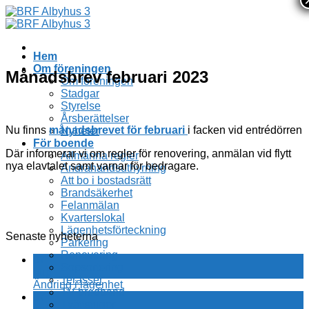
Skip
to
content
Hem
Om föreningen
Månadsbrev februari 2023
Om föreningen
Stadgar
Styrelse
Årsberättelser
Nu finns
månadsbrevet för februari
i facken vid entrédörren
Nyheter
För boende
Där informerar vi om regler för renovering, anmälan vid flytt
Allmänna regler
nya elavtalet samt varnar för bedragare.
Andrahandsuthyrning
Att bo i bostadsrätt
Brandsäkerhet
Felanmälan
Kvarterslokal
Lägenhetsförteckning
Senaste nyheterna
Parkering
Renovering
07
Sopsortering
aug
Terasser
Ändring i lägenhet
TV bredband
07
Tvättstugor