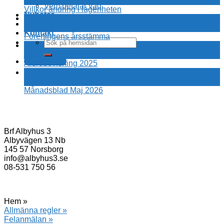
aug
Vem betalar vad
Villkor ändring i lägenheten
Nyheter
13
För mäklare
jul
Kontakt
Föreningens årsstämma
15
jun
Felanmälan
Årsredovisning 2025
25
maj
Månadsblad Maj 2026
Brf Albyhus 3
Albyvägen 13 Nb
145 57 Norsborg
info@albyhus3.se
08-531 750 56
Hem »
Allmänna regler »
Felanmälan »