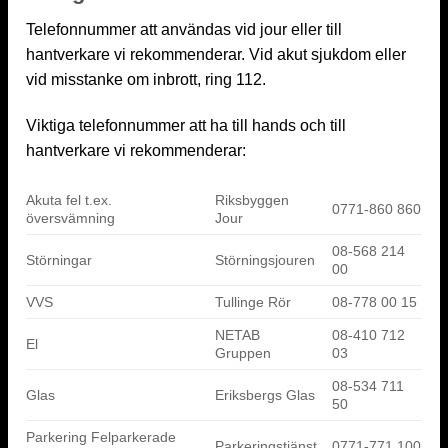
Telefonnummer att användas vid jour eller till
hantverkare vi rekommenderar. Vid akut sjukdom eller
vid misstanke om inbrott, ring 112.
Viktiga telefonnummer att ha till hands och till
hantverkare vi rekommenderar:
Akuta fel t.ex.
Riksbyggen
0771-860 860
översvämning
Jour
08-568 214
Störningar
Störningsjouren
00
VVS
Tullinge Rör
08-778 00 15
NETAB
08-410 712
El
Gruppen
03
08-534 711
Glas
Eriksbergs Glas
50
Parkering Felparkerade
Parkeringstjänst
0771-771 100