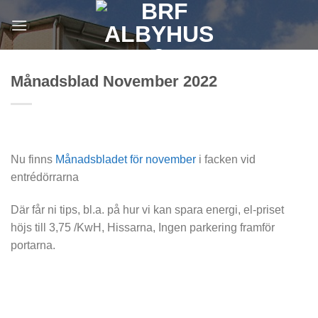
Skip
×
×
to
content
Månadsblad November 2022
Nu finns
Månadsbladet för november
i facken vid
entrédörrarna
Där får ni tips, bl.a. på hur vi kan spara energi, el-priset
höjs till 3,75 /KwH, Hissarna, Ingen parkering framför
portarna.