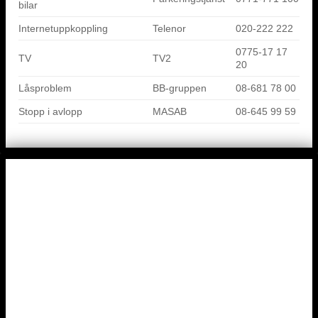
bilar
Internetuppkoppling
Telenor
020-222 222
0775-17 17
TV
TV2
20
Låsproblem
BB-gruppen
08-681 78 00
Stopp i avlopp
MASAB
08-645 99 59