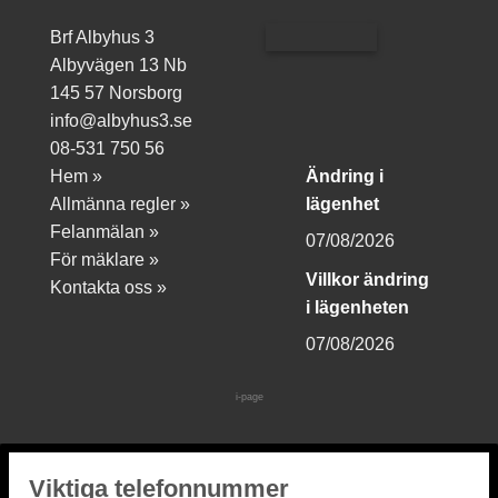
Brf Albyhus 3
Albyvägen 13 Nb
145 57 Norsborg
info@albyhus3.se
08-531 750 56
Hem »
Ändring i
Allmänna regler »
lägenhet
Felanmälan »
07/08/2026
För mäklare »
Villkor ändring
Kontakta oss »
i lägenheten
07/08/2026
i-page
Viktiga telefonnummer