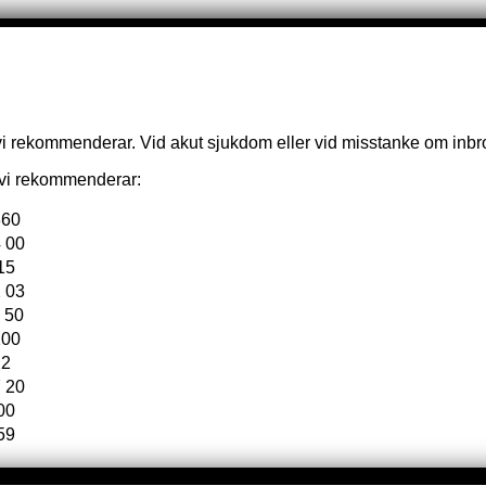
vi rekommenderar. Vid akut sjukdom eller vid misstanke om inbrot
e vi rekommenderar:
860
 00
15
 03
 50
100
22
 20
00
59