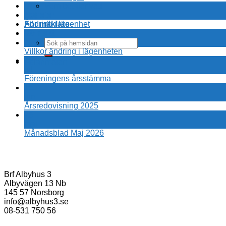
07
Vem betalar vad
aug
Nyheter
Ändring i lägenhet
För mäklare
07
Kontakt
aug
Villkor ändring i lägenheten
13
Felanmälan
jul
Föreningens årsstämma
15
jun
Årsredovisning 2025
25
maj
Månadsblad Maj 2026
Brf Albyhus 3
Albyvägen 13 Nb
145 57 Norsborg
info@albyhus3.se
08-531 750 56