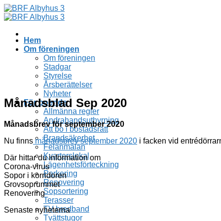
Skip
to
content
Hem
Om föreningen
Om föreningen
Stadgar
Styrelse
Årsberättelser
Nyheter
Månadsblad Sep 2020
För boende
Allmänna regler
Andrahandsuthyrning
Månadsbrev för september 2020
Att bo i bostadsrätt
Brandsäkerhet
Nu finns
månadsbrev september 2020
i facken vid entrédörrar
Felanmälan
Kvarterslokal
Där hittar du information om
Lägenhetsförteckning
Corona-virus
Parkering
Sopor i korridoren
Renovering
Grovsoprummet
Sopsortering
Renovering
Terasser
TV bredband
Senaste nyheterna
Tvättstugor