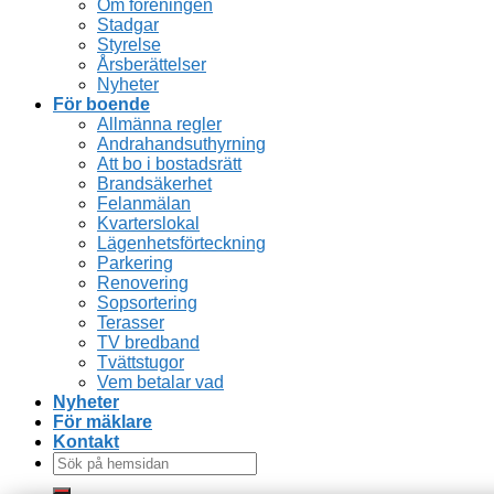
Om föreningen
Stadgar
Styrelse
Årsberättelser
Nyheter
För boende
Allmänna regler
Andrahandsuthyrning
Att bo i bostadsrätt
Brandsäkerhet
Felanmälan
Kvarterslokal
Lägenhetsförteckning
Parkering
Renovering
Sopsortering
Terasser
TV bredband
Tvättstugor
Vem betalar vad
Nyheter
För mäklare
Kontakt