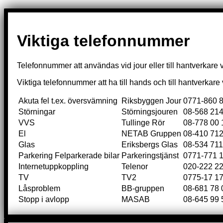
Viktiga telefonnummer
Telefonnummer att användas vid jour eller till hantverkare 
Viktiga telefonnummer att ha till hands och till hantverkar
Akuta fel t.ex. översvämning
Riksbyggen Jour
0771-860 
Störningar
Störningsjouren
08-568 214
VVS
Tullinge Rör
08-778 00 
El
NETAB Gruppen
08-410 712
Glas
Eriksbergs Glas
08-534 711
Parkering Felparkerade bilar
Parkeringstjänst
0771-771 
Internetuppkoppling
Telenor
020-222 2
TV
TV2
0775-17 17
Låsproblem
BB-gruppen
08-681 78 
Stopp i avlopp
MASAB
08-645 99 